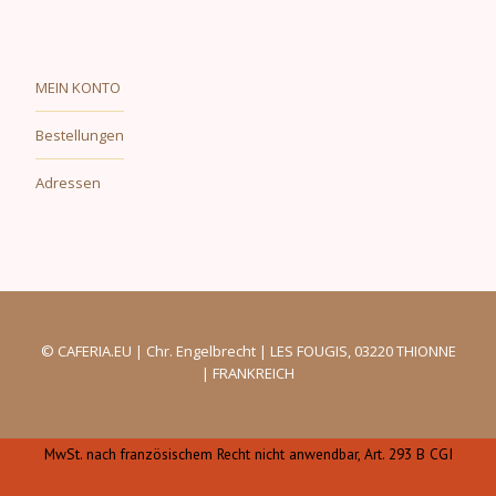
MEIN KONTO
Bestellungen
Adressen
© CAFERIA.EU | Chr. Engelbrecht | LES FOUGIS, 03220 THIONNE
| FRANKREICH
MwSt. nach französischem Recht nicht anwendbar, Art. 293 B CGI