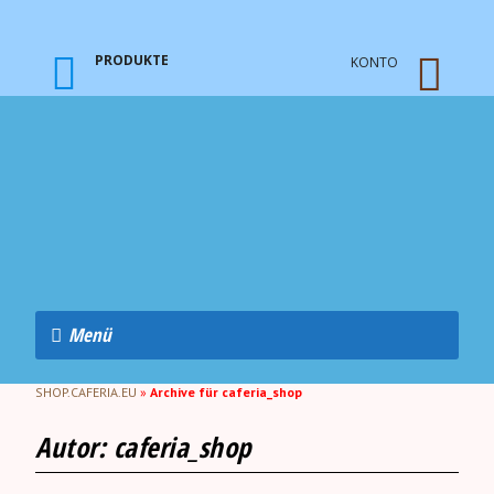
PRODUKTE
KONTO
Menü
SHOP.CAFERIA.EU
»
Archive für caferia_shop
Autor:
caferia_shop