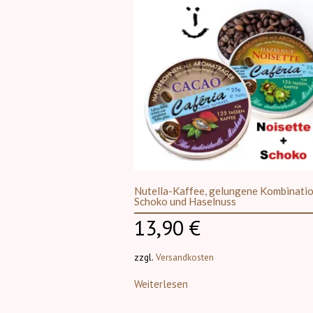
Amarett
Damens
Wo gibt es Café
Westfale
Pumpkin 
Nutella-
gelunge
Kombina
Schoko 
Haselnu
Irish Cr
Nutella-Kaffee, gelungene Kombinatio
Schoko und Haselnuss
Himbee
13,90
€
Zimt
zzgl.
Versandkosten
Weiterlesen