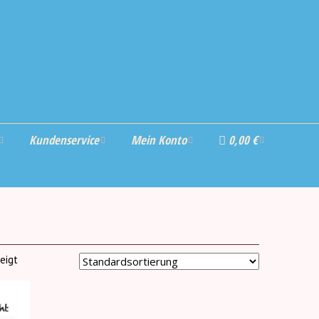
Kundenservice
Mein Konto
0,00 €
ss
Bezahlung und
Einloggen
Versand
Bestellungen
hürze für
AGBs
s“ (neu)
Adressen
eigt
Widerrufsbestimmun
ierte
gen
Passwort vergessen
e (neu)
Pumpkin Spice –
Datenschutz
Herbst und