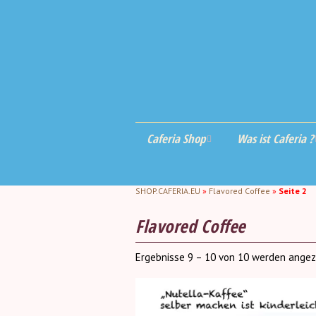
Caferia Shop
Was ist Caferia ?
Aromatisierter
Kurz gesagt
Haselnu
Kaffee
SHOP.CAFERIA.EU
»
Flavored Coffee
»
Seite 2
Zubereitung
Vanille
Flavored Coffee
Aroma- und
Kaffeesc
Küchenaccessoires
„Barista
Welche
Caramel
Ergebnisse 9 – 10 von 10 werden angez
Kaffeemaschine
Aromatis
Chocolat
Postkart
Rezepte Blog